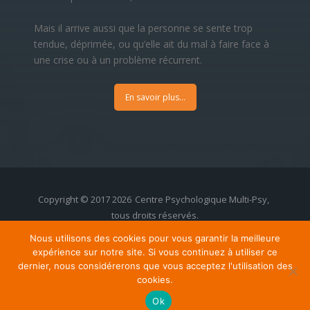
Mais il arrive aussi que la personne se sente trop
tendue, déprimée, ou qu’elle ait du mal à faire face à
une crise ou à un problème récurrent.
En savoir plus...
Copyright © 2017 2026
Centre Psychologique Multi-Psy,
tous droits réservés.
Powered by
Procurion Consulting - Services pour
Nous utilisons des cookies pour vous garantir la meilleure
psychologues, (psycho)thérapeutes - et
expérience sur notre site. Si vous continuez à utiliser ce
hypnothérapeutes.
dernier, nous considérerons que vous acceptez l'utilisation des
RGPD
- Politique de Protection de la Vie Privée
cookies.
Ok