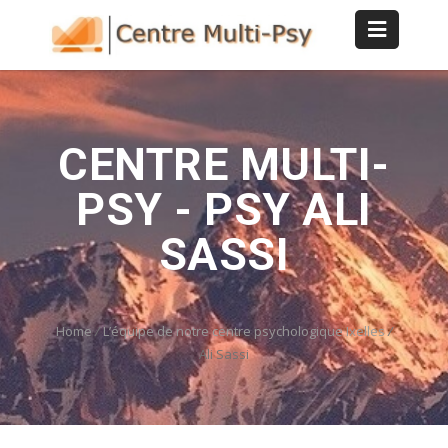
CENTRE MULTI-
PSY - PSY ALI
SASSI
Home
/
L’équipe de notre centre psychologique Ixelles
/
Ali Sassi