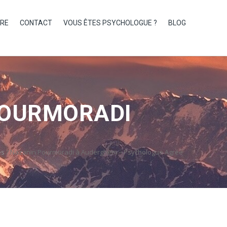
IRE
CONTACT
VOUS ÊTES PSYCHOLOGUE ?
BLOG
POURMORADI
es
/
Nazanin Pourmoradi à Auderghem – Psychologue Agréé