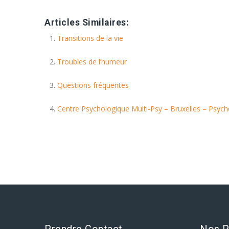
Psychologue Agréé Auderghem | Nazanin Pourmoradi
Articles Similaires:
Transitions de la vie
Troubles de l’humeur
Questions fréquentes
Centre Psychologique Multi-Psy – Bruxelles – Psyc
Prendre Contact
Nos P