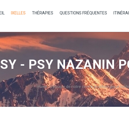
EIL
IXELLES
THÉRAPIES
QUESTIONS FRÉQUENTES
ITINÉRA
PSY - PSY NAZANIN 
Home
/
L’équipe de notre centre psychologique Ixell