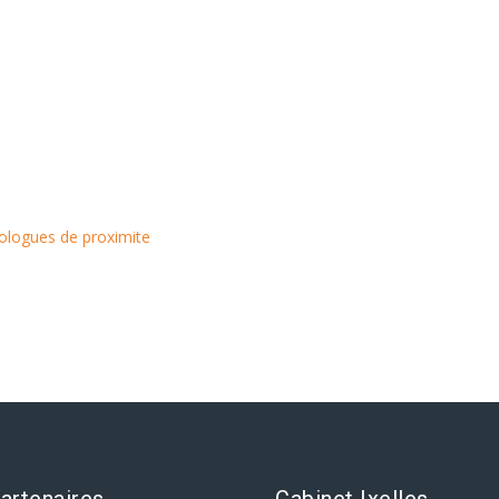
hologues de proximite
artenaires
Cabinet Ixelles