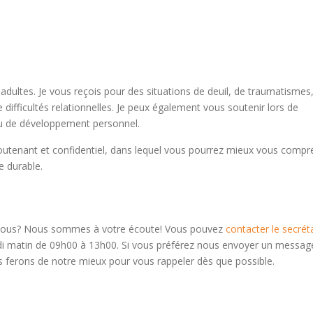
dultes. Je vous reçois pour des situations de deuil, de traumatismes
 difficultés relationnelles. Je peux également vous soutenir lors de
ou de développement personnel.
 soutenant et confidentiel, dans lequel vous pourrez mieux vous compr
e durable.
z-vous? Nous sommes à votre écoute! Vous pouvez
contacter le secréta
di matin de 09h00 à 13h00. Si vous préférez nous envoyer un messag
s ferons de notre mieux pour vous rappeler dès que possible.
y bruxelles centre psychologique bruxelles psychologues bruxelles