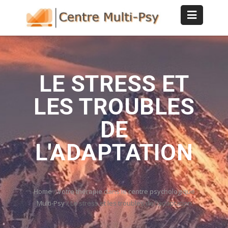
LE STRESS ET
LES TROUBLES
DE
L'ADAPTATION
Home
/
Votre thérapie dans le centre psychologique
Multi-Psy
/
Le stress et les troubles de l’adaptation