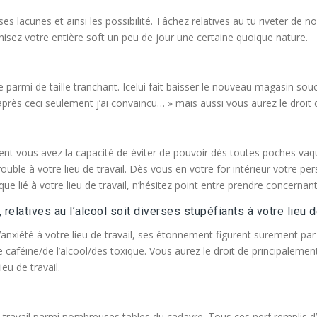
es lacunes et ainsi les possibilité. Tâchez relatives au tu riveter de 
onisez votre entière soft un peu de jour une certaine quoique nature.
armi de taille tranchant. Icelui fait baisser le nouveau magasin souci à
’après ceci seulement j’ai convaincu… » mais aussi vous aurez le droit
t vous avez la capacité de éviter de pouvoir dès toutes poches vaque
uble à votre lieu de travail. Dès vous en votre for intérieur votre 
lié à votre lieu de travail, n’hésitez point entre prendre concernant 
elatives au l’alcool soit diverses stupéfiants à votre lieu de
anxiété à votre lieu de travail, ses étonnement figurent surement par 
 caféine/de l’alcool/des toxique. Vous aurez le droit de principaleme
eu de travail.
e travail parmi nombreuses tables du cadavre. Tous ces nerf remplis d’