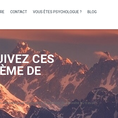
IRE
CONTACT
VOUS ÊTES PSYCHOLOGUE ?
BLOG
UIVEZ CES
ÈME DE
s conseils pour résoudre le problème de l’anxiété au travail