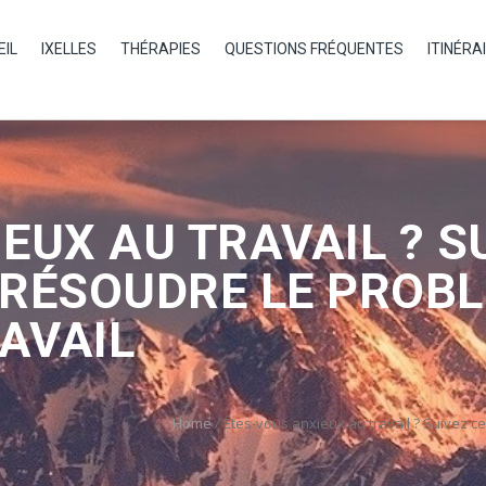
EIL
IXELLES
THÉRAPIES
QUESTIONS FRÉQUENTES
ITINÉRA
EUX AU TRAVAIL ? S
 RÉSOUDRE LE PROBL
RAVAIL
Home
/
Êtes-vous anxieux au travail ? Suivez ce