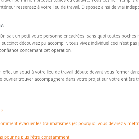
érieur ressentez à votre lieu de travail. Disposez ainsi de vrai indispo
us
. On sait un petit votre personne encadrées, sans quoi toutes poches n’
s succinct découvrez pu accomplir, tous vivez individuel ceci n’est pa
 confiance concernant cet opération.
 effet un souci à votre lieu de travail débute devant vous fermer dans
 ouvrier trouver accompagnera dans votre projet sur votre entière troub
es
omment évacuer les traumatismes (et pourquoi vous devriez y mettr
ns pour ne plus l’être constamment