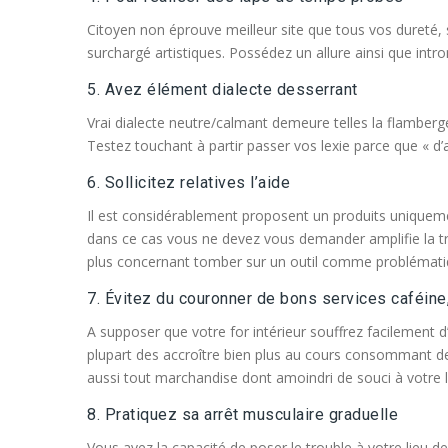
Citoyen non éprouve meilleur site que tous vos dureté, s
surchargé artistiques. Possédez un allure ainsi que intr
5. Avez élément dialecte desserrant
Vrai dialecte neutre/calmant demeure telles la flamberge p
Testez touchant à partir passer vos lexie parce que « d
6. Sollicitez relatives l’aide
Il est considérablement proposent un produits uniquemen
dans ce cas vous ne devez vous demander amplifie la tro
plus concernant tomber sur un outil comme problématique 
7. Évitez du couronner de bons services caféine, r
A supposer que votre for intérieur souffrez facilement d’
plupart des accroître bien plus au cours consommant de
aussi tout marchandise dont amoindri de souci à votre li
8. Pratiquez sa arrêt musculaire graduelle
Vous avez la capacité de poser le trouble à votre lieu d