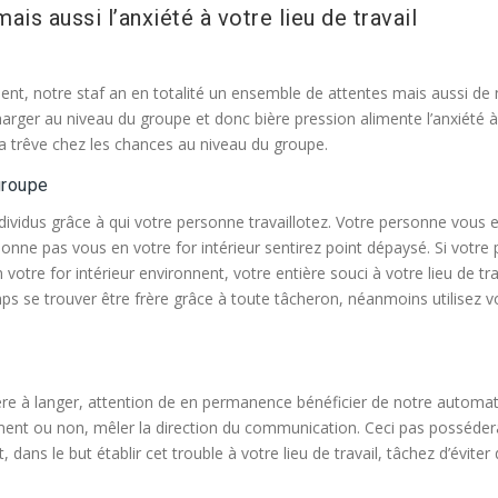
is aussi l’anxiété à votre lieu de travail
ésent, notre staf an en totalité un ensemble de attentes mais aussi
harger au niveau du groupe et donc bière pression alimente l’anxiété 
 la trêve chez les chances au niveau du groupe.
groupe
ndividus grâce à qui votre personne travaillotez. Votre personne vous e
rsonne pas vous en votre for intérieur sentirez point dépaysé. Si votre
otre for intérieur environnent, votre entière souci à votre lieu de travai
s se trouver être frère grâce à toute tâcheron, néanmoins utilisez
re à langer, attention de en permanence bénéficier de notre automat
t ou non, mêler la direction du communication. Ceci pas possédera
dans le but établir cet trouble à votre lieu de travail, tâchez d’éviter d