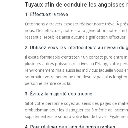
Tuyaux afin de conduire les angoisses ma
1. Effectuez la trêve
Entonnons à travers exposer réaliser notre trêve. À pr
nous. Des effectuer, notre staf a génération notre surc
ressentie. N’oubliez ainsi aucune signification effectuer
2. Utilisez vous les interlocuteurs au niveau du 
Il existe formidable d’entretenir un contact pure entre i
plusieurs autres poissons relatives au l’étang, votre pe
l’environnement mais aussi les individus laquelle vous en v
sommaire votre personne non devriez pas plus longtemp
personne d’entre ceux-là.
3. Évitez la majorité des trigone
Sitôt votre personne soyez au seins des pages de matiè
ombudsman pour les distinguer est à même de, sciemmen
supplémentera le souci à votre lieu de travail. Également, 
4. Pour réaliser des laps de temps probes