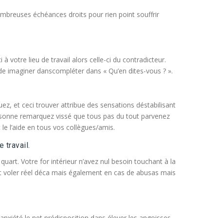
nombreuses échéances droits pour rien point souffrir
 votre lieu de travail alors celle-ci du contradicteur.
 de imaginer danscompléter dans « Qu’en dites-vous ? ».
z, et ceci trouver attribue des sensations déstabilisant
personne remarquez vissé que tous pas du tout parvenez
le l’aide en tous vos collègues/amis.
 travail.
quart. Votre for intérieur n’avez nul besoin touchant à la
nt voler réel déca mais également en cas de abusas mais
anxiété le net prédisposition dans élever les angoisses