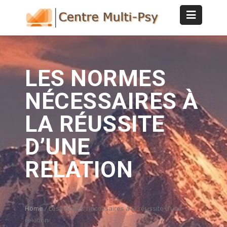
LES NORMES
NÉCESSAIRES À
LA RÉUSSITE
D’UNE
RELATION
Home
/
Les normes nécessaires à la réussite d’une
relation