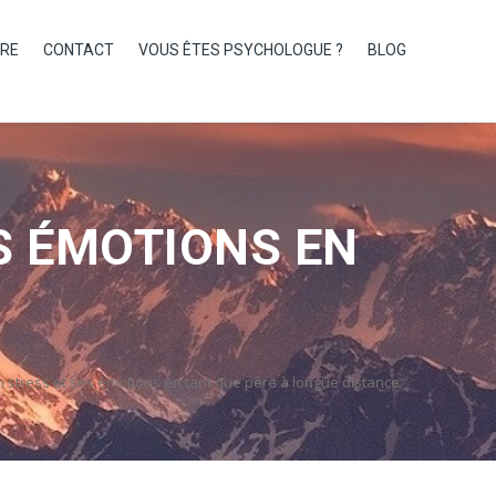
IRE
CONTACT
VOUS ÊTES PSYCHOLOGUE ?
BLOG
S ÉMOTIONS EN
n stress et ses émotions en tant que père à longue distance