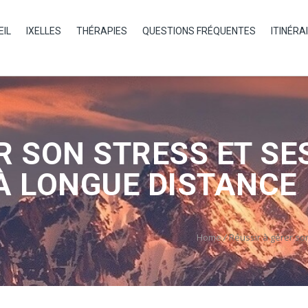
EIL
IXELLES
THÉRAPIES
QUESTIONS FRÉQUENTES
ITINÉRA
R SON STRESS ET SE
À LONGUE DISTANCE
Home
/
Réussir à gérer so