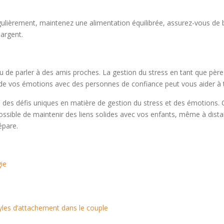
 régulièrement, maintenez une alimentation équilibrée, assurez-vous d
hargent.
de parler à des amis proches. La gestion du stress en tant que père à l
 de vos émotions avec des personnes de confiance peut vous aider à t
 des défis uniques en matière de gestion du stress et des émotions.
st possible de maintenir des liens solides avec vos enfants, même à dis
épare.
gie
tyles d’attachement dans le couple