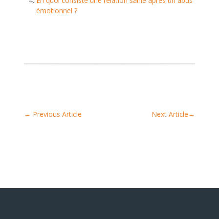
En quoi consiste une relation saine après un abus
émotionnel ?
←
Previous Article
Next Article
→