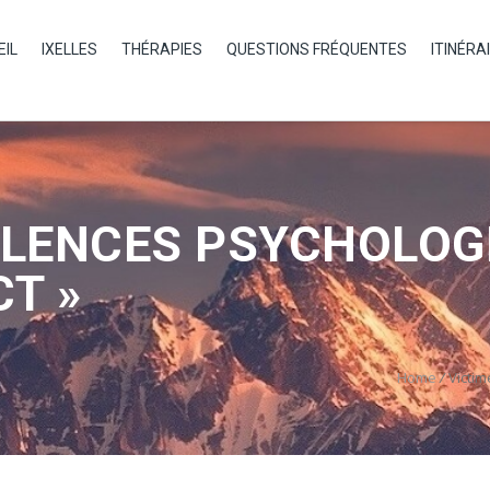
EIL
IXELLES
THÉRAPIES
QUESTIONS FRÉQUENTES
ITINÉRA
OLENCES PSYCHOLOG
CT »
Home
/
Victim