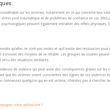
iques
onsidérable sur les victimes, notamment en ce qui concerne leur sant
de stress post-traumatique et de problèmes de confiance en soi. Elles
es psychologiques peuvent également entraîner des effets physiques, 
ndre qu’elles ne sont pas seules et qu’il existe des ressources pour 
et à trouver des moyens de se rétablir. Les groupes de soutien peuven
vécu des situations similaires.
sidieuse de violence qui peut avoir des conséquences graves sur les 
ant que les victimes soient conscientes des signes de ces violences et 
 connaissez quelqu’un qui en est victime, n’hésitez pas à chercher de 
mpagner votre adolescent ?