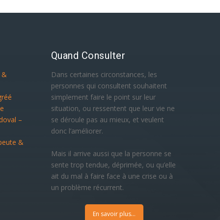
Quand Consulter
e &
Dans certaines circonstances, les
personnes qui consultent souhaitent
gréé
simplement faire le point sur leur
ue
situation, ou ressentent que leur vie ne
doval –
se déroule pas au mieux, et veulent
donc l’améliorer.
peute &
Mais il arrive aussi que la personne se
sente trop tendue, déprimée, ou qu’elle
ait du mal à faire face à une crise ou à
un problème récurrent.
En savoir plus...