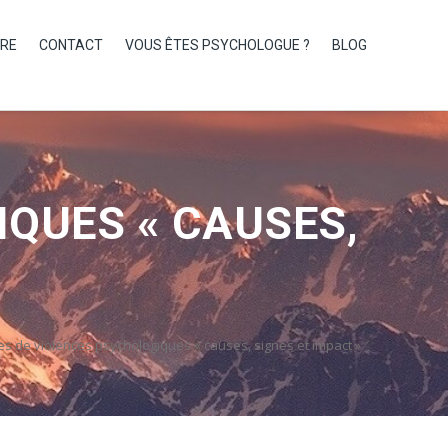
IRE
CONTACT
VOUS ÊTES PSYCHOLOGUE ?
BLOG
IQUES « CAUSES,
es de violences psychologiques « causes, signes et impact »