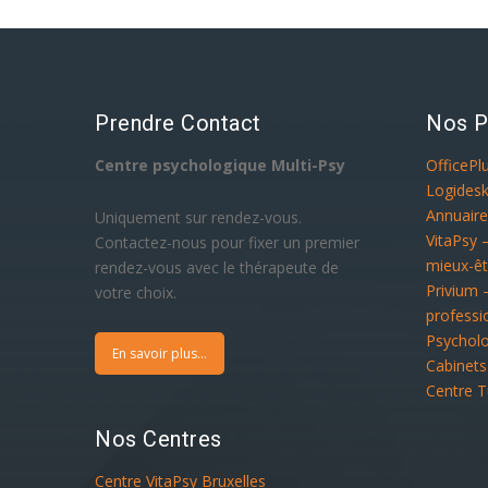
Prendre Contact
Nos P
Centre psychologique Multi-Psy
OfficePl
Logidesk
Annuaire
Uniquement sur rendez-vous.
VitaPsy 
Contactez-nous pour fixer un premier
mieux-êt
rendez-vous avec le thérapeute de
Privium 
votre choix.
professi
Psychol
En savoir plus...
Cabinets
Centre T
Nos Centres
Centre VitaPsy Bruxelles